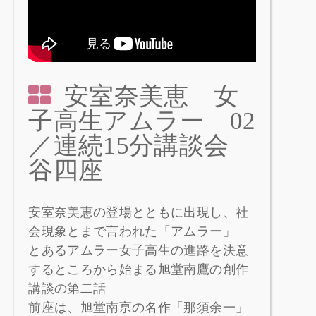
安室奈美恵 女
子高生アムラー 02
／連続15分講談会
谷四座
安室奈美恵の登場とともに出現し、社
会現象とまで言われた「アムラー」
とあるアムラー女子高生の進路を決意
するところから始まる旭堂南鷹の創作
講談の第二話
前座は、旭堂南亰の名作「那須余一」